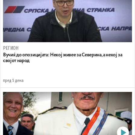
РЕГИОН
Вучиќ до опозицијата: Некој живее за Северина, а некој за
својот народ
пред 5 дена