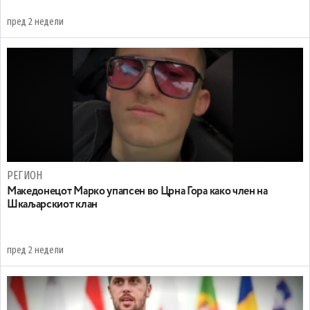
пред 2 недели
РЕГИОН
Maкедонецот Марко упапсен во Црна Гора како член на
Шкаљарскиот клан
пред 2 недели