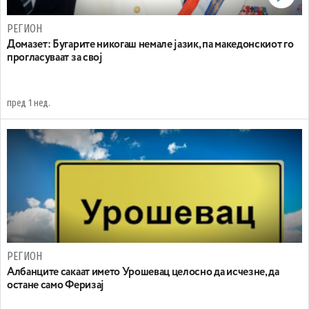
РЕГИОН
Домазет: Бугарите никогаш немале јазик, па македонскиот го
прогласуваат за свој
пред 1 нед.
РЕГИОН
Aлбанците сакаат името Урошевац целосно да исчезне, да
остане само Феризај