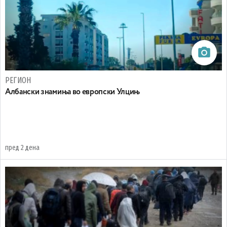
РЕГИОН
Aлбански знамиња во европски Улцињ
пред 2 дена