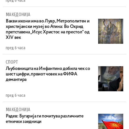
пред 6 часа
МАКЕДОНИЈА
Вакви икони има во Лувр, Метрополитен и
христијански музеј во Атина: Во Охрид
претставена „Исус Христос на престол“ од
XIV век
пред 6 часа
СПОРТ
Љубовницата на Инфантино добила чек со
шест цифри, првиот човек на ФИФА
демантира
пред 6 часа
МАКЕДОНИЈА
Радев: Бугарија ги почитува различните
етнички заедници