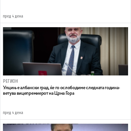
пред 4 дена
РЕГИОН
Улцињ е албански град, ќе го ослободиме следната година-
ветува вицепремиерот на Црна Гора
пред 4 дена