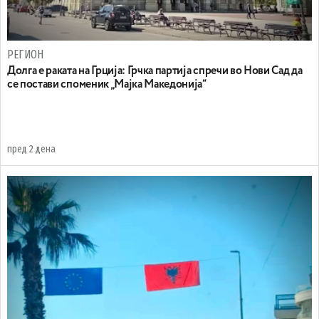
РЕГИОН
Долга е раката на Грција: Грчка партија спречи во Нови Сад да
се постави споменик „Мајка Македонија“
пред 2 дена