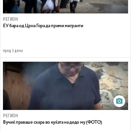
РЕГИОН
EУ бара од Црна Гора да прими мигранти
пред 3 дена
РЕГИОН
Вучиќ праваше скара во куќата на дедо му (ФОТО)