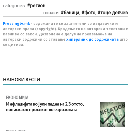
categories:
регион
ознаки:
баница
,
фото
,
гоце делчев
Pressingtv.mk
- содржините се заштитени со издавачки и
авторски права (copyright). Крадењето на авторски текстови е
казниво со закон. Дозволено е делумно превземање на
авторски содржини со ставање
хиперлинк до содржината
што
се цитира.
НАЈНОВИ ВЕСТИ
ЕКОНОМИЈА
Инфлацијата во јули падна на 2,3 отсто,
пониска од просекот во еврозоната