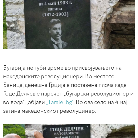
Бугарија не губи време во присвојувањето на
македонските револуционери. Во местото
Баница, денешна Грција е поставена плоча каде
Гоце Делчев е наречен „бугарски револуционер и
војвода“.,објави
„Тaralej.bg“
. Во ова село на 4 мај
загина македонскиот револуцинер.