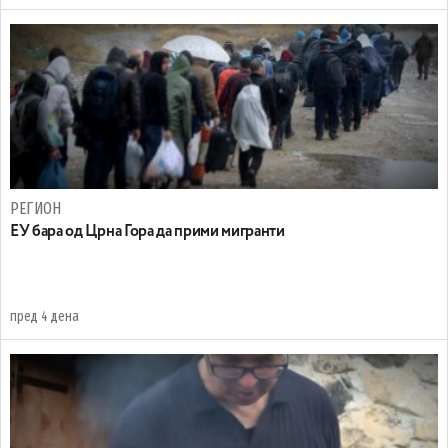
РЕГИОН
EУ бара од Црна Гора да прими мигранти
пред 4 дена