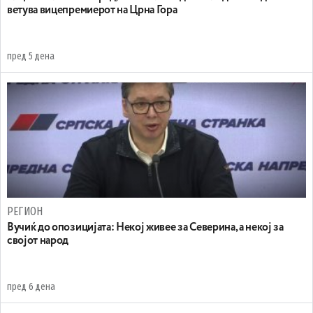
ветува вицепремиерот на Црна Гора
пред 5 дена
РЕГИОН
Вучиќ до опозицијата: Некој живее за Северина, а некој за
својот народ
пред 6 дена