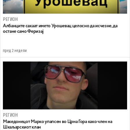
РЕГИОН
Aлбанците сакаат името Урошевац целосно да исчезне, да
остане само Феризај
пред 2 недели
РЕГИОН
Maкедонецот Марко упапсен во Црна Гора како член на
Шкаљарскиот клан