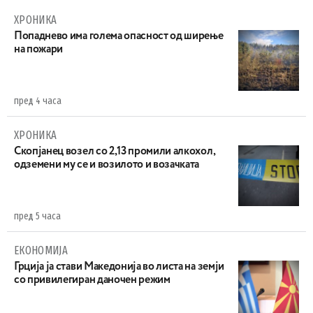
ХРОНИКА
Попаднево има голема опасност од ширење
на пожари
пред 4 часа
ХРОНИКА
Скопјанец возел со 2,13 промили алкохол,
одземени му се и возилото и возачката
пред 5 часа
ЕКОНОМИЈА
Грција ја стави Македонија во листа на земји
со привилегиран даночен режим