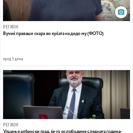
РЕГИОН
Вучиќ праваше скара во куќата на дедо му (ФОТО)
пред 5 дена
РЕГИОН
Улцињ е албански град, ќе го ослободиме следната година-