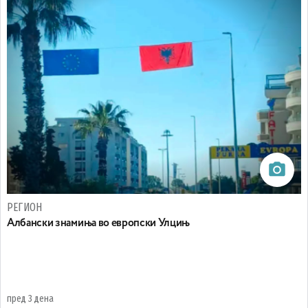
РЕГИОН
Aлбански знамиња во европски Улцињ
пред 3 дена