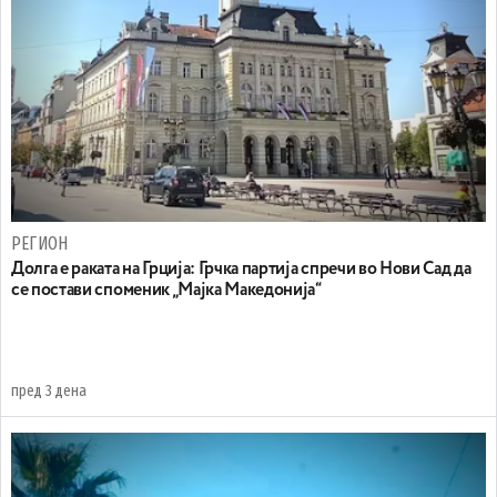
РЕГИОН
Долга е раката на Грција: Грчка партија спречи во Нови Сад да
се постави споменик „Мајка Македонија“
пред 3 дена