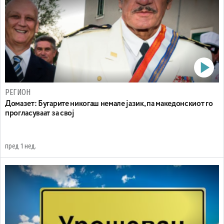
РЕГИОН
Домазет: Бугарите никогаш немале јазик, па македонскиот го
прогласуваат за свој
пред 1 нед.