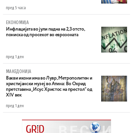
пред 5 часа
ЕКОНОМИЈА
Инфлацијата во јули падна на 2,3 отсто,
пониска од просекот во еврозоната
пред 1 ден
МАКЕДОНИЈА
Вакви икони има во Лувр, Метрополитен и
христијански музеј во Атина: Во Охрид
претставена „Исус Христос на престол“ од
XIV век
пред 1 ден