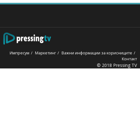
Импресум
Маркетинг
Важни информации за корисниците
Контакт
© 2018 Pressing TV
liganbet
jojobet
grandpashabet
betpark
casibom
iptv satın al