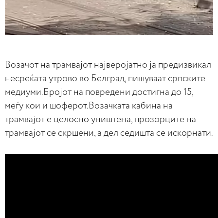
Возачот на трамвајот најверојатно ја предизвикал
несреќата утрово во Белград, пишуваат српските
медиуми.Бројот на повредени достигна до 15,
меѓу кои и шоферот.Возачката кабина на
трамвајот е целосно уништена, прозорците на
трамвајот се скршени, а дел седишта се искорнати.