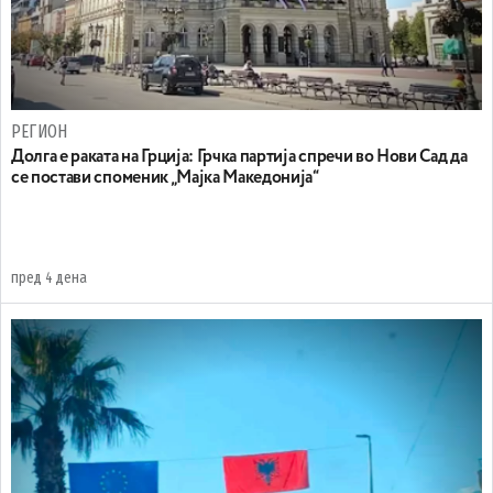
РЕГИОН
Долга е раката на Грција: Грчка партија спречи во Нови Сад да
се постави споменик „Мајка Македонија“
пред 4 дена