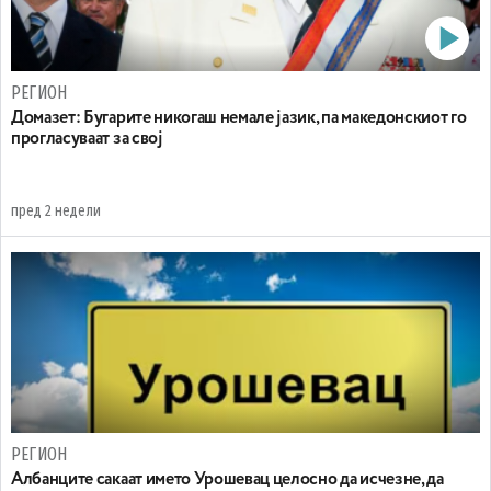
РЕГИОН
Домазет: Бугарите никогаш немале јазик, па македонскиот го
прогласуваат за свој
пред 2 недели
РЕГИОН
Aлбанците сакаат името Урошевац целосно да исчезне, да