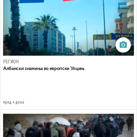
РЕГИОН
Aлбански знамиња во европски Улцињ
пред 4 дена