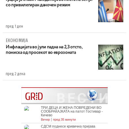
со привилегиран даночен режим
пред 1 ден
ЕКОНОМИЈА
Инфлацијата во јули падна на 2,3 отсто,
пониска од просекот во еврозоната
пред 2 дена