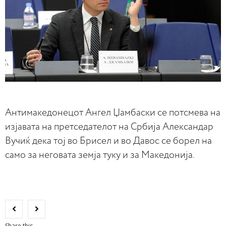
Антимакедонецот Ангел Џамбаски се потсмева на
изјавата на претседателот на Србија Александар
Вучиќ дека тој во Брисел и во Давос се борел на
само за неговата земја туку и за Македонија.
Share this...