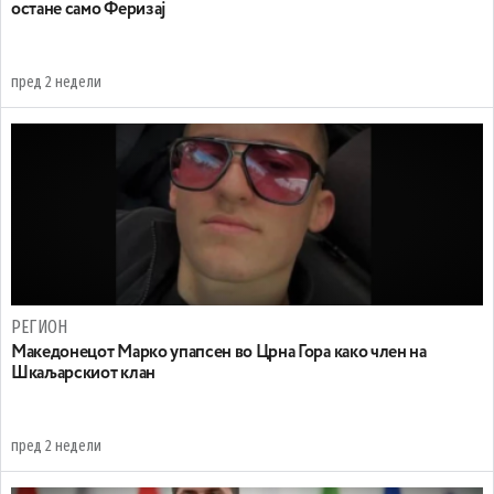
остане само Феризај
пред 2 недели
РЕГИОН
Maкедонецот Марко упапсен во Црна Гора како член на
Шкаљарскиот клан
пред 2 недели