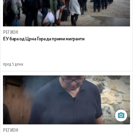
РЕГИОН
EУ бара од Црна Гора да прими мигранти
пред 5 дена
РЕГИОН