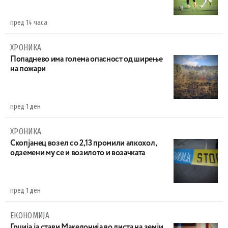
пред 14 часа
ХРОНИКА
Попаднево има голема опасност од ширење
на пожари
пред 1 ден
ХРОНИКА
Скопјанец возел со 2,13 промили алкохол,
одземени му се и возилото и возачката
пред 1 ден
ЕКОНОМИЈА
Грција ја стави Македонија во листа на земји