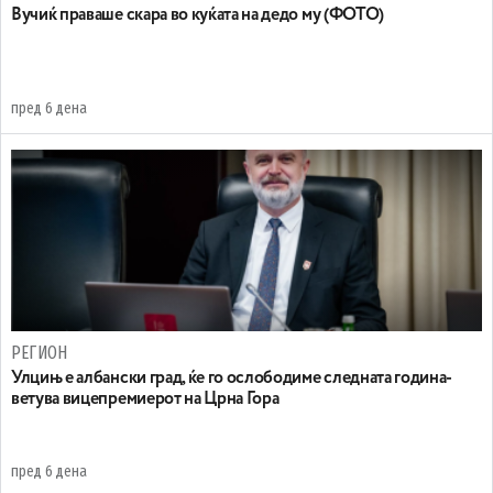
Вучиќ праваше скара во куќата на дедо му (ФОТО)
пред 6 дена
РЕГИОН
Улцињ е албански град, ќе го ослободиме следната година-
ветува вицепремиерот на Црна Гора
пред 6 дена