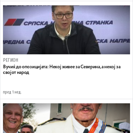
РЕГИОН
Вучиќ до опозицијата: Некој живее за Северина, а некој за
својот народ
пред 1 нед.