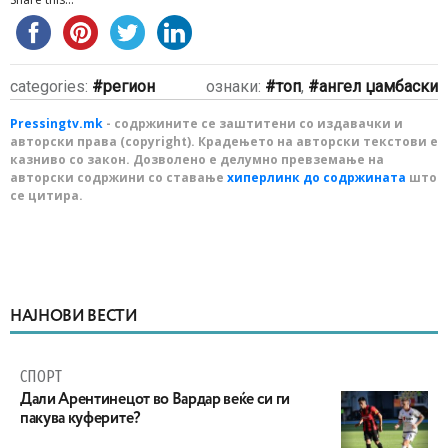
categories:
регион
ознаки:
топ
,
ангел џамбаски
Pressingtv.mk
- содржините се заштитени со издавачки и
авторски права (copyright). Крадењето на авторски текстови е
казниво со закон. Дозволено е делумно превземање на
авторски содржини со ставање
хиперлинк до содржината
што
се цитира.
НАЈНОВИ ВЕСТИ
СПОРТ
Дали Арентинецот во Вардар веќе си ги
пакува куферите?