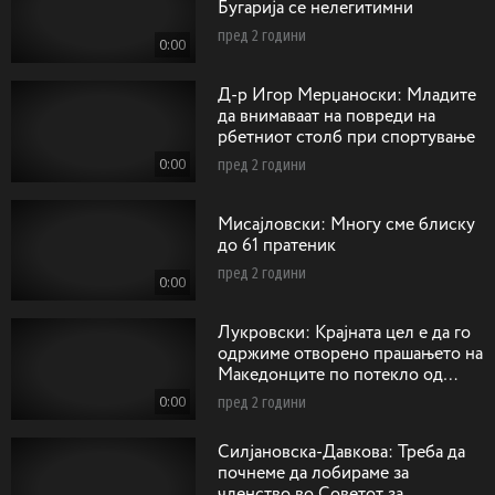
Бугарија се нелегитимни
пред 2 години
0:00
Д-р Игор Мерџаноски: Mладите
да внимаваат на повреди на
рбетниот столб при спортување
0:00
пред 2 години
Мисајловски: Многу сме блиску
до 61 пратеник
пред 2 години
0:00
Лукровски: Крајната цел е да го
одржиме отворено прашањето на
Македонците по потекло од
Егејскиот дел на Македонија
0:00
пред 2 години
Силјановска-Давкова: Треба да
почнеме да лобираме за
членство во Советот за