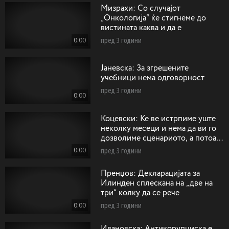
Mизрахи: Со случајот
„Онкологија“ ќе стигнеме до
вистината каква и да е
0:00
пред 3 години
Jaневска: За згрешените
учебници нема одговорност
пред 3 години
0:00
Коцевски: Ќе ве истрпиме уште
неколку месеци и нема да ви го
дозволиме сценариото, а потоа
ќе има одговорност
0:00
пред 3 години
Пренџов: Декларацијата за
Илинден сплескана на „две на
три“ колку да се рече
0:00
пред 3 години
Ивановска: Антикорупциска е