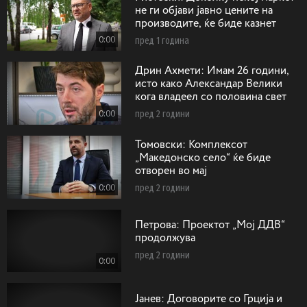
не ги објави јавно цените на
производите, ќе биде казнет
0:00
пред 1 година
Дрин Ахмети: Имам 26 години,
исто како Александар Велики
кога владеел со половина свет
0:00
пред 2 години
Toмовски: Koмплексот
„Македонско село“ ќе биде
отворен во мај
0:00
пред 2 години
Петрова: Проектот „Мој ДДВ“
продолжува
пред 2 години
0:00
Jaнев: Договорите со Грција и