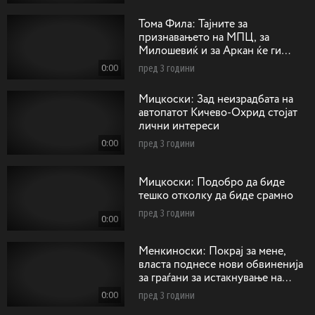
Тома Фила: Тајните за
признавањето на МПЦ, за
Милошевиќ и за Аркан ќе ги
однесам горе кај Господ
0:00
пред 3 години
Мицкоски: Зад неизрадбата на
автопатот Кичево-Охрид стојат
лични интереси
0:00
пред 3 години
Мицкоски: Подобро да биде
тешко отколку да биде срамно
пред 3 години
0:00
Менкиноски: Покрај за мене,
власта поднесе нови обвиненија
за граѓани за истакнување на
сонцето од Кутлеш
0:00
пред 3 години