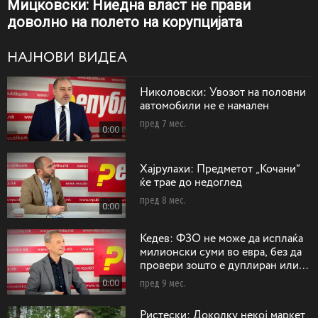
Мицковски: Ниедна власт не прави
доволно на полето на корупцијата
НАЈНОВИ ВИДЕА
Николовски: Увозот на половни
автомобили не е намален
пред 7 мес.
0:00
Хајрулахи: Предметот „Кочани“
ќе трае до недоглед
пред 8 мес.
0:00
Кедев: ФЗО не може да исплаќа
милионски суми во евра, без да
провери зошто е дуплиран или
триплиран бројот на операции на
0:00
пред 9 мес.
срце
Ристески: Доколку некој маркет