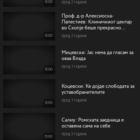
0:00
пред 2 години
Проф. д-р Алексиоска-
Папестиев: Клиничкиот центар
во Скопје беше прекрасно
замислен со одобрени средства
0:00
пред 2 години
од Светка банка
Мицевски: Јас нема да гласам за
оваа Влада
пред 3 години
0:00
Коцевски: Ќе дојде слободата за
уставобранителите
пред 3 години
0:00
Салиу: Ромската заедница е
оставена сама на себе
пред 3 години
0:00