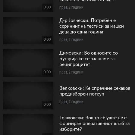
безбедност на ОН како
0:00
пред 2 години
непостојани членки
Д-р Јовчески: Потребен е
скрининг на тестиси за машки
деца до една година
0:00
пред 2 години
Димовски: Во односите со
Бугарија ќе се залагаме за
реципроцитет
0:00
пред 2 години
Велковски: Ќе спречиме секаков
предизборен поткуп
пред 2 години
0:00
Тошковски: Зошто сѐ уште не е
формиран оперативниот штаб за
изборите?